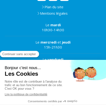
Plan du site
Mentions légales
Le
mardi
10h30-14h30
Le
mercredi
et
jeudi
15h-21h30
Le
vendredi
13h-20h30
Le
samedi
11h-17h
Création et référencement du site par Simplébo