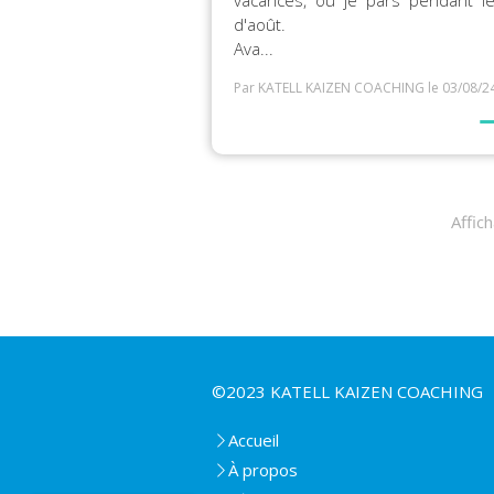
vacances, où je pars pendant l
d'août.
Ava...
Par KATELL KAIZEN COACHING
le 03/08/2
Affic
©2023 KATELL KAIZEN COACHING
Accueil
À propos