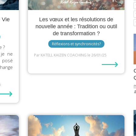
e Vie
Les vœux et les résolutions de
nouvelle année : Tradition ou outil
de transformation ?
Réflexions et synchronicités?
e ?
 je ne
Par KATELL KAIZEN COACHING
le 26/01/25
⟶
a posé
change
C
5
⟶