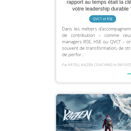
rapport au temps était la cl
votre leadership durable 
QVCT et RSE
Dans les métiers d’accompagnem
de contribution – comme ceu
managers RSE, HSE ou QVCT – on
souvent de transformation, de str
de perfor...
Par KATELL KAIZEN COACHING
le 09/10/2