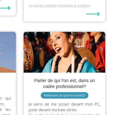
4
⟶
Par KATELL KAIZEN COACHING
le 20/08/24
⟶
Parler de qui l'on est, dans un
cadre professionnel?
Réflexions et synchronicités?
in qui
rs.
Je viens de me poser devant mon PC,
t les
juste devant ma baie vitrée. ️