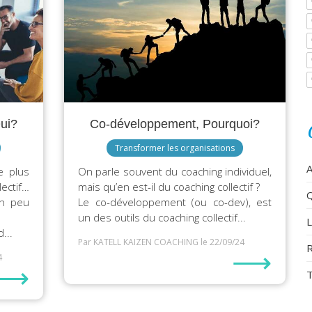
ui?
Co-développement, Pourquoi?
Transformer les organisations
A
e plus
On parle souvent du coaching individuel,
ectif…
mais qu’en est-il du coaching collectif ?
un peu
Le co-développement (ou co-dev), est
un des outils du coaching collectif...
L
...
Par KATELL KAIZEN COACHING
le 22/09/24
R
⟶
4
⟶
T