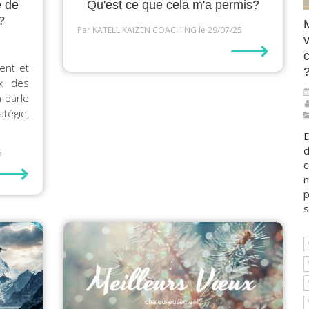
é de
Qu'est ce que cela m'a permis?
?
Par KATELL KAIZEN COACHING
le 29/07/25
⟶
v
c
ent et
x des
 parle
atégie,
D
d
5
⟶
c
m
p
s