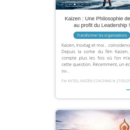
​​​​​​​Kaizen : Une Philosophie d
au profit du Leadership !
Transformer les organisations
Kaizen, Inoxtag et moi… coïncidenc
Depuis la sortie du film Kaizen,
compte plus les fois où l’on m’
cette question. Récemment, un é
su...
Par KATELL KAIZEN COACHING
le 27/02/2