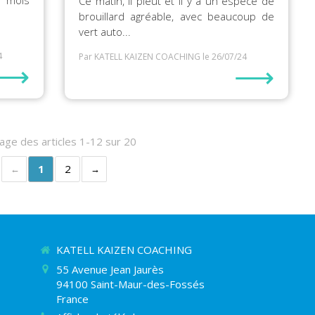
e mois
Ce matin, il pleut et il y a un espèce de
brouillard agréable, avec beaucoup de
vert auto...
4
Par KATELL KAIZEN COACHING
le 26/07/24
⟶
⟶
hage des articles 1-12 sur 20
1
2
KATELL KAIZEN COACHING
55 Avenue Jean Jaurès
94100
Saint-Maur-des-Fossés
France