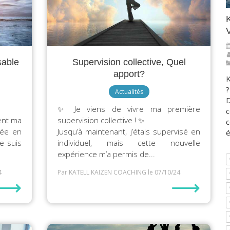
​
V
sable
Supervision collective, Quel
apport?
K
?
Actualités
D
✨ Je viens de vivre ma première
c
ment ma
supervision collective ! ✨
c
née en
Jusqu’à maintenant, j’étais supervisé en
é
e suis
individuel, mais cette nouvelle
expérience m’a permis de...
4
Par KATELL KAIZEN COACHING
le 07/10/24
⟶
⟶