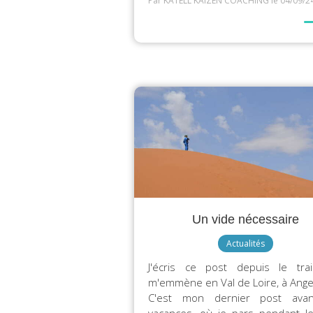
Par KATELL KAIZEN COACHING
le 04/09/2
Un vide nécessaire
Actualités
J'écris ce post depuis le tra
m'emmène en Val de Loire, à Ange
C'est mon dernier post avan