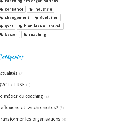
coaching des organisations
confiance
industrie
changement
évolution
qvct
bien être au travail
kaizen
coaching
Catégories
ctualités
(7)
QVCT et RSE
(1)
e métier du coaching
(2)
éflexions et synchronicités?
(5)
ransformer les organisations
(4)