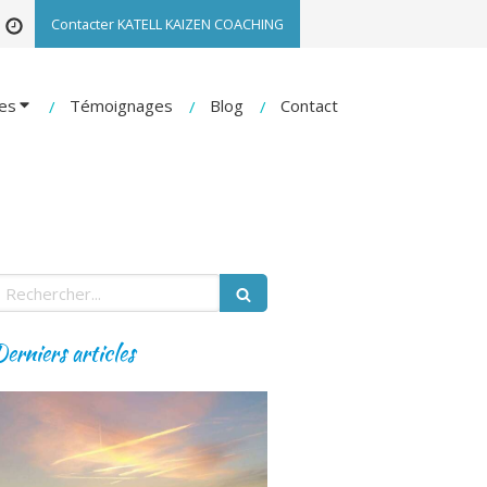
Contacter KATELL KAIZEN COACHING
es
Témoignages
Blog
Contact
echercher
erniers articles