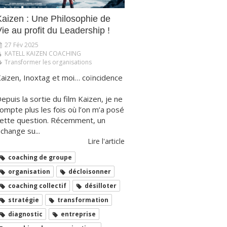
​​​​​​Kaizen : Une Philosophie de
ie au profit du Leadership !
27 Fév 2025
KATELL KAIZEN COACHING
Transformer les organisations
aizen, Inoxtag et moi… coïncidence
epuis la sortie du film Kaizen, je ne
ompte plus les fois où l’on m’a posé
ette question. Récemment, un
change su...
Lire l'article
coaching de groupe
organisation
décloisonner
coaching collectif
désilloter
stratégie
transformation
diagnostic
entreprise