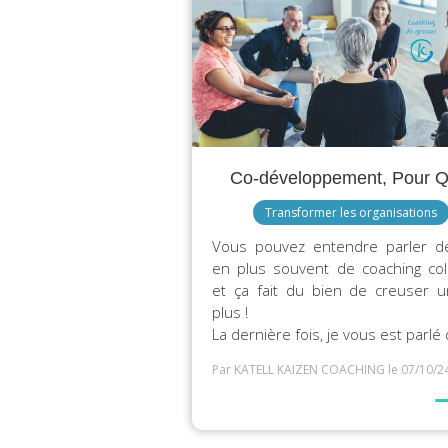
Co-développement, Pour Q
Transformer les organisations
Vous pouvez entendre parler d
en plus souvent de coaching coll
et ça fait du bien de creuser 
plus !
La dernière fois, je vous est parlé d
Par KATELL KAIZEN COACHING
le 07/10/2