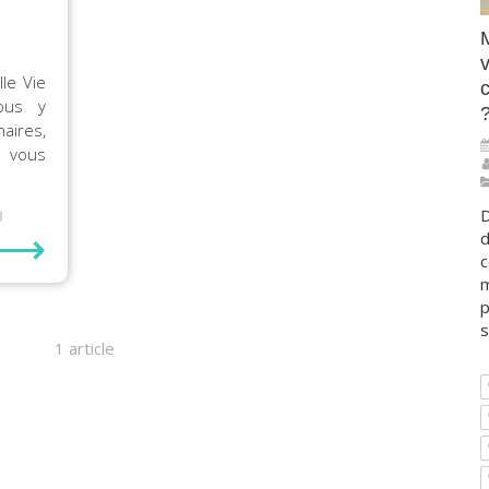
v
lle Vie
c
Vous y
ires,
 vous
D
3
⟶
d
c
m
p
s
1 article