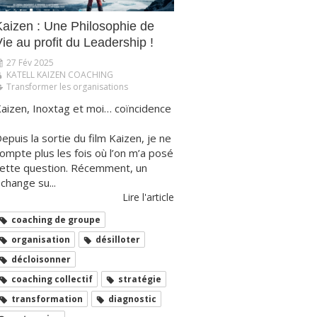
​​​​​​Kaizen : Une Philosophie de
ie au profit du Leadership !
27 Fév 2025
KATELL KAIZEN COACHING
Transformer les organisations
aizen, Inoxtag et moi… coïncidence
epuis la sortie du film Kaizen, je ne
ompte plus les fois où l’on m’a posé
ette question. Récemment, un
change su...
Lire l'article
coaching de groupe
organisation
désilloter
décloisonner
coaching collectif
stratégie
transformation
diagnostic