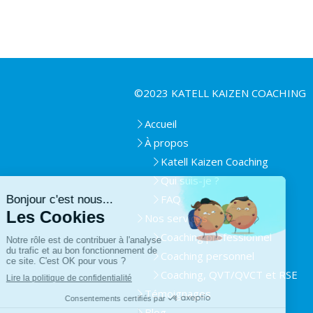
©2023 KATELL KAIZEN COACHING
Accueil
À propos
Katell Kaizen Coaching
Qui suis-je ?
FAQ
Nos services
Coaching professionnel
Coaching personnel
Coaching, QVT/QVCT et RSE
Témoignages
Blog