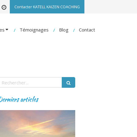
Contacter KATELL KAIZEN COACHING
es
Témoignages
Blog
Contact
echercher
erniers articles