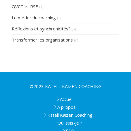
QVCT et RSE
(1)
Le métier du coaching
(2)
Réflexions et synchronicités?
(5)
Transformer les organisations
(4)
©2023 KATELL KAIZEN COACHING
Accueil
À propos
Katell Kaizen Coaching
Qui suis-je ?
FAQ