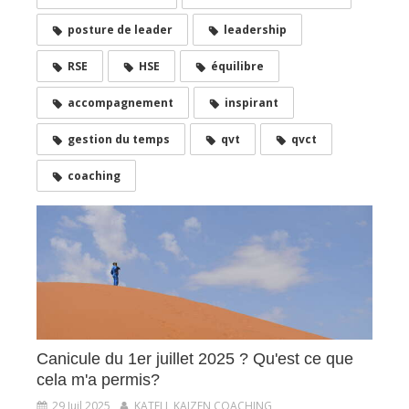
posture de leader
leadership
RSE
HSE
équilibre
accompagnement
inspirant
gestion du temps
qvt
qvct
coaching
Canicule du 1er juillet 2025 ? Qu'est ce que
cela m'a permis?
29 Juil 2025
KATELL KAIZEN COACHING