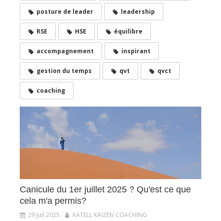
posture de leader
leadership
RSE
HSE
équilibre
accompagnement
inspirant
gestion du temps
qvt
qvct
coaching
Canicule du 1er juillet 2025 ? Qu'est ce que
cela m'a permis?
29 Juil 2025
KATELL KAIZEN COACHING