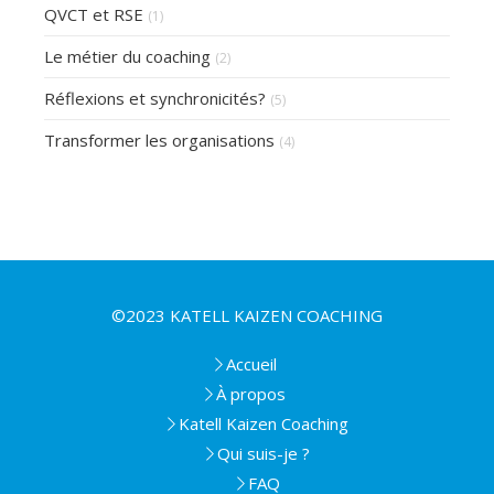
QVCT et RSE
(1)
Le métier du coaching
(2)
Réflexions et synchronicités?
(5)
Transformer les organisations
(4)
©2023 KATELL KAIZEN COACHING
Accueil
À propos
Katell Kaizen Coaching
Qui suis-je ?
FAQ