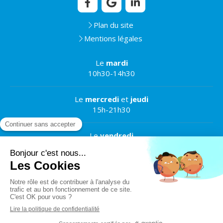
Plan du site
Mentions légales
Le
mardi
10h30-14h30
Le
mercredi
et
jeudi
15h-21h30
Le
vendredi
13h-20h30
Le
samedi
11h-17h