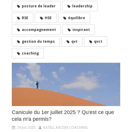
posture de leader
leadership
RSE
HSE
équilibre
accompagnement
inspirant
gestion du temps
qvt
qvct
coaching
Canicule du 1er juillet 2025 ? Qu'est ce que
cela m'a permis?
29 Juil 2025
KATELL KAIZEN COACHING